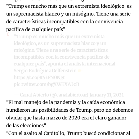
“Trump es mucho más que un extremista ideológico, es
un supremacista blanco y un misógino. Tiene una serie
de características incompatibles con la convivencia
pacífica de cualquier país”
“Trump es mucho más que un extremista
ideológico, es un supremacista blanco y un
misógino. Tiene una serie de características
incompatibles con la convivencia pacífica de
cualquier país”, apunta el analista internacional
Sergio Rodríguez Gelfenstein
https://t.co/9t53FN0Ngt
pic.twitter.com/bgXWEXA3cB
— Canal Abierto (@canalabiertoar)
January 11, 2021
“El mal manejo de la pandemia y la caída económica
hundieron las posibilidades de Trump, pero no debemos
olvidar que hasta marzo de 2020 era el claro ganador
de las elecciones”
“Con el asalto al Capitolio, Trump buscó condicionar al