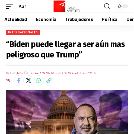
Aa
Actualidad
Economía
Trabajadores
Política
De
INTERNACIONALES
“Biden puede llegar a ser aún mas
peligroso que Trump”
ACTUALIZACIÓN:
12 DE ENERO DE 2021
TIEMPO DE LECTURA: 5