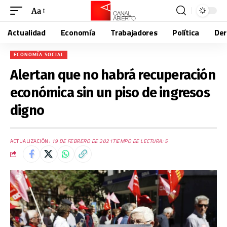
Aa
Actualidad
Economía
Trabajadores
Política
De
ECONOMÍA SOCIAL
Alertan que no habrá recuperación
económica sin un piso de ingresos
digno
ACTUALIZACIÓN:
19 DE FEBRERO DE 2021
TIEMPO DE LECTURA: 5