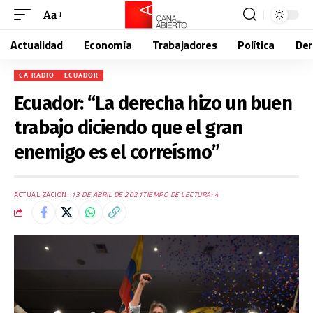
Aa
Actualidad
Economía
Trabajadores
Política
De
CA RADIO
ECUADOR
Ecuador: “La derecha hizo un buen
trabajo diciendo que el gran
enemigo es el correísmo”
ACTUALIZACIÓN:
13 DE ABRIL DE 2021
TIEMPO DE LECTURA: 4