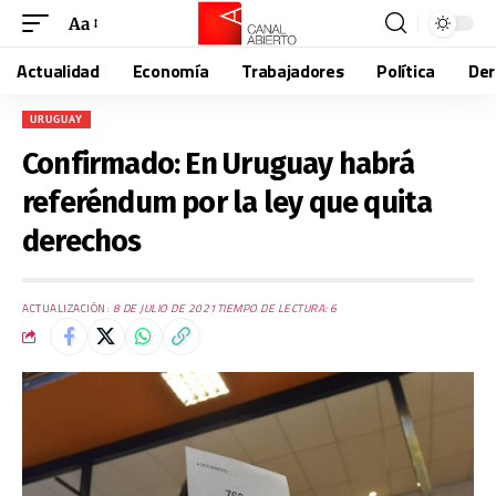
Aa
Actualidad
Economía
Trabajadores
Política
De
URUGUAY
Confirmado: En Uruguay habrá
referéndum por la ley que quita
derechos
ACTUALIZACIÓN:
8 DE JULIO DE 2021
TIEMPO DE LECTURA: 6