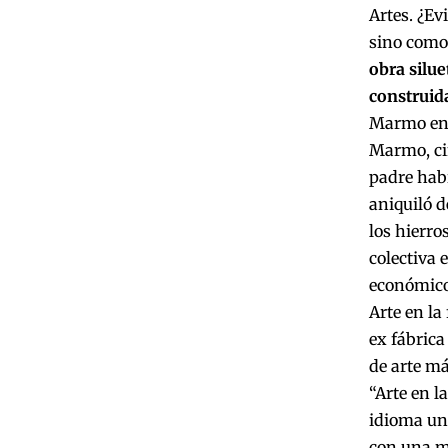
Artes. ¿Ev
sino como 
obra silue
construida
Marmo en 
Marmo, cin
padre habí
aniquiló 
los hierro
colectiva 
económico,
Arte en la
ex fábrica
de arte má
“Arte en l
idioma uni
con una mo