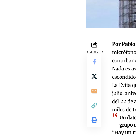
Por Pablo 
micrófono,
COMPARTIR
conurbano 
Nada es az
escondidos
La Evita q
julio, ani
del 22 de 
miles de t
Un dato
grupo d
“Hay un m