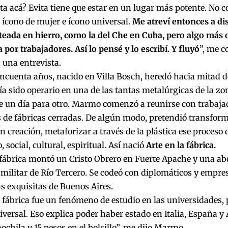
ita acá? Evita tiene que estar en un lugar más potente. No 
ícono de mujer e ícono universal.
Me atreví entonces a di
teada en hierro, como la del Che en Cuba, pero algo más o
 por trabajadores. Así lo pensé y lo escribí. Y fluyó
”, me c
una entrevista.
cuenta años, nacido en Villa Bosch, heredó hacia mitad de 
a sido operario en una de las tantas metalúrgicas de la 
de un día para otro. Marmo comenzó a reunirse con trabaja
s de fábricas cerradas. De algún modo, pretendió transfor
en creación, metaforizar a través de la plástica ese proces
 social, cultural, espiritual. Así nació
Arte en la fábrica.
 fábrica montó un Cristo Obrero en Fuerte Apache y una abe
 militar de Río Tercero. Se codeó con diplomáticos y empres
s exquisitas de Buenos Aires.
a fábrica fue un fenómeno de estudio en las universidades, 
versal. Eso explica poder haber estado en Italia, España y
chila y 15 pesos en el bolsillo”, me dijo Marmo.