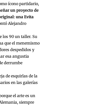
como ícono partidario,
señar un proyecto de
riginal: una Evita
ontó Alejandro
los 90 un taller. Su
zona que el menemismo
dores despedidos y
mar esa angustia
o de derrumbe
ja de esquirlas de la
arios en las galerías
porque el arte es un
 Alemania, siempre