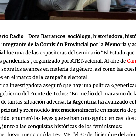
erto Radio |
Dora Barrancos, socióloga, historiadora, histó
 integrante de la Comisión Provincial por la Memoria y a
ial
fue una de las expositoras del seminario
“El Estado que
as pandemias”, organizado por
ATE Nacional. Al aire de
Can
 sobre los avances en materia de género, así como las cues
os en el marco de la campaña electoral.
ida investigadora aseguró que hay una política «generiza
 gobierno del Frente de Todos: “En medio del marasmo de l
 de tantas situación adversa,
la Argentina ha avanzado co
epcional y reconocido internacionalmente en materia de p
tido, enumeró las leyes que se han conseguido en casi dos 
junto a las conquistas históricas de los feminismos:
er lugar, mencionó la
Ley IVE
: “el 30 de diciembre del año