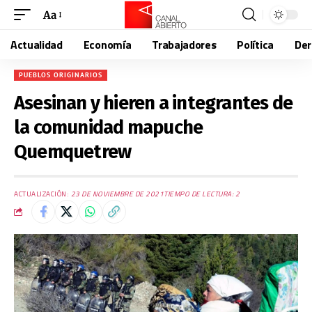
Aa
Actualidad
Economía
Trabajadores
Política
De
PUEBLOS ORIGINARIOS
Asesinan y hieren a integrantes de
la comunidad mapuche
Quemquetrew
ACTUALIZACIÓN:
23 DE NOVIEMBRE DE 2021
TIEMPO DE LECTURA: 2