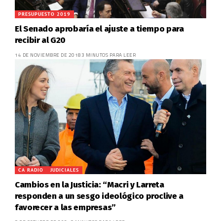
PRESUPUESTO 2019
El Senado aprobaría el ajuste a tiempo para
recibir al G20
14 DE NOVIEMBRE DE 2018
3 MINUTOS PARA LEER
CA RADIO
JUDICIALES
Cambios en la Justicia: “Macri y Larreta
responden a un sesgo ideológico proclive a
favorecer a las empresas”