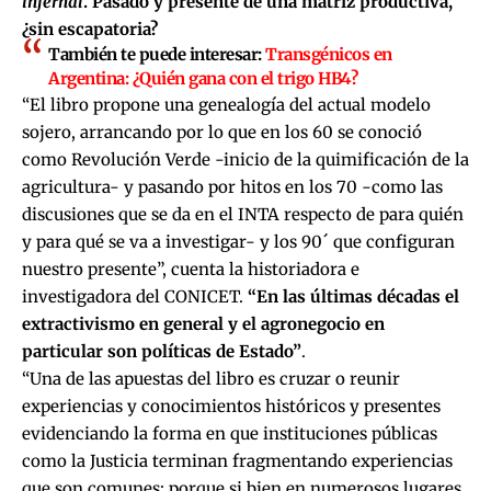
infernal
. Pasado y presente de una matriz productiva,
¿sin escapatoria?
También te puede interesar:
Transgénicos en
Argentina: ¿Quién gana con el trigo HB4?
“El libro propone una genealogía del actual modelo
sojero, arrancando por lo que en los 60 se conoció
como Revolución Verde -inicio de la quimificación de la
agricultura- y pasando por hitos en los 70 -como las
discusiones que se da en el INTA respecto de para quién
y para qué se va a investigar- y los 90´ que configuran
nuestro presente”, cuenta la historiadora e
investigadora del CONICET.
“En las últimas décadas el
extractivismo en general y el agronegocio en
particular son políticas de Estado”
.
“Una de las apuestas del libro es cruzar o reunir
experiencias y conocimientos históricos y presentes
evidenciando la forma en que instituciones públicas
como la Justicia terminan fragmentando experiencias
que son comunes: porque si bien en numerosos lugares