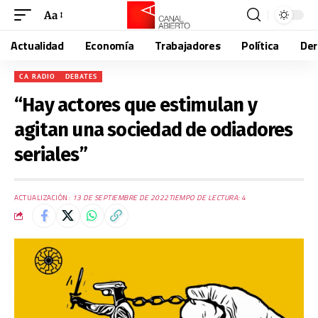
Aa
Actualidad
Economía
Trabajadores
Política
De
CA RADIO
DEBATES
“Hay actores que estimulan y
agitan una sociedad de odiadores
seriales”
ACTUALIZACIÓN:
13 DE SEPTIEMBRE DE 2022
TIEMPO DE LECTURA: 4