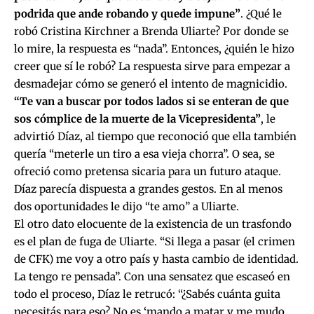
podrida que ande robando y quede impune”
. ¿Qué le
robó Cristina Kirchner a Brenda Uliarte? Por donde se
lo mire, la respuesta es “nada”. Entonces, ¿quién le hizo
creer que sí le robó? La respuesta sirve para empezar a
desmadejar cómo se generó el intento de magnicidio.
“Te van a buscar por todos lados si se enteran de que
sos cómplice de la muerte de la Vicepresidenta”
, le
advirtió Díaz, al tiempo que reconoció que ella también
quería “meterle un tiro a esa vieja chorra”. O sea, se
ofreció como pretensa sicaria para un futuro ataque.
Díaz parecía dispuesta a grandes gestos. En al menos
dos oportunidades le dijo “te amo” a Uliarte.
El otro dato elocuente de la existencia de un trasfondo
es el plan de fuga de Uliarte. “Si llega a pasar (el crimen
de CFK) me voy a otro país y hasta cambio de identidad.
La tengo re pensada”. Con una sensatez que escaseó en
todo el proceso, Díaz le retrucó: “¿Sabés cuánta guita
necesitás para eso? No es ‘mando a matar y me mudo