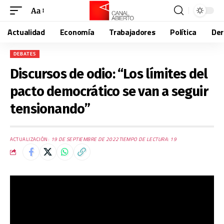
Aa
Actualidad
Economía
Trabajadores
Política
De
DEBATES
Discursos de odio: “Los límites del
pacto democrático se van a seguir
tensionando”
ACTUALIZACIÓN:
19 DE SEPTIEMBRE DE 2022
TIEMPO DE LECTURA: 19