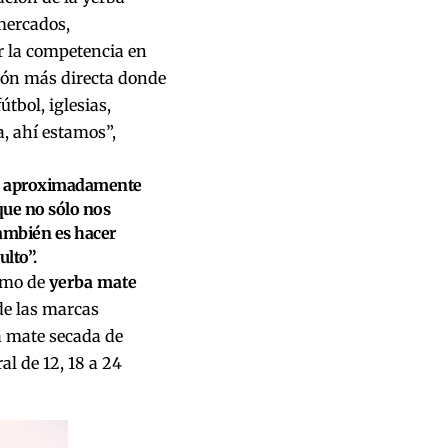
mercados,
 la competencia en
ión más directa donde
tbol, iglesias,
, ahí estamos”,
do aproximadamente
que no sólo nos
también es hacer
ulto”.
sumo de
yerba mate
de las marcas
a mate secada de
al de 12, 18 a 24