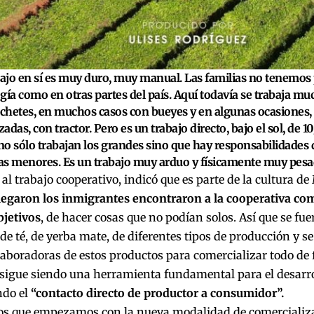
bajo en sí es muy duro, muy manual. Las familias no tenemos 
gía como en otras partes del país. Aquí todavía se trabaja mu
hetes, en muchos casos con bueyes y en algunas ocasiones
zadas, con tractor. Pero es un trabajo directo, bajo el sol, de 1
o sólo trabajan los grandes sino que hay responsabilidades 
s menores. Es un trabajo muy arduo y físicamente muy pesad
al trabajo cooperativo, indicó que es parte de la cultura d
legaron los inmigrantes encontraron a la cooperativa co
bjetivos
, de hacer cosas que no podían solos. Así que se fu
de té, de yerba mate, de diferentes tipos de producción y 
laboradoras de estos productos para comercializar todo de
sigue siendo una herramienta fundamental para el desarrol
ndo el
“contacto directo de productor a consumidor”.
os que empezamos con la nueva modalidad de comercializa