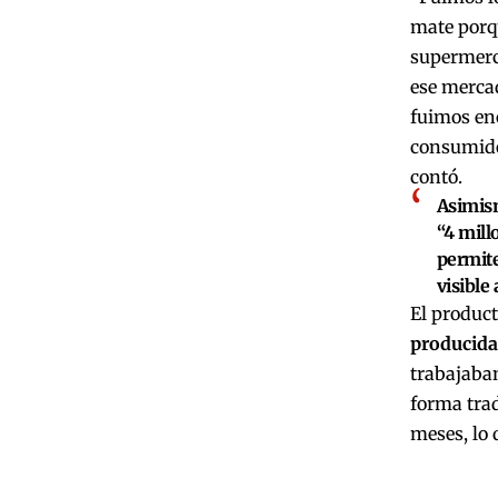
mate porqu
supermerc
ese merca
fuimos enc
consumido
contó.
Asimis
“4 mill
permite
visible
El product
producida
trabajaban
forma trad
meses, lo 