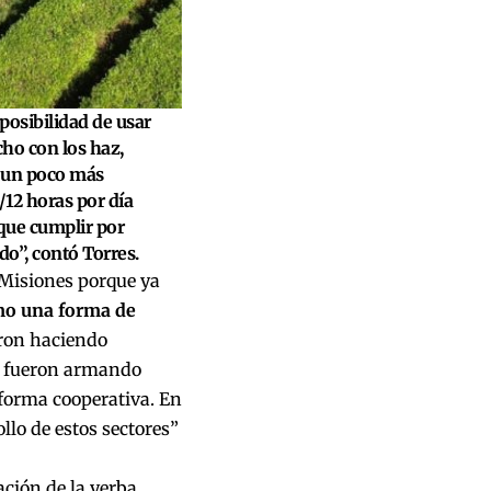
posibilidad de usar
cho con los haz,
, un poco más
0/12 horas por día
que cumplir por
o”, contó Torres.
e Misiones porque ya
mo una forma de
eron haciendo
se fueron armando
 forma cooperativa. En
lo de estos sectores”
ción de la yerba