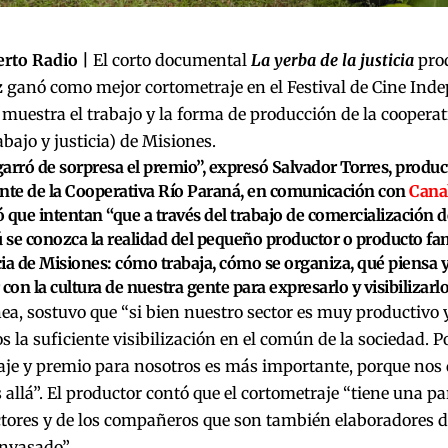
erto Radio |
El corto documental
La yerba de la justicia
pro
z
ganó como mejor cortometraje en el Festival de Cine Inde
muestra el trabajo y la forma de producción de la cooperat
abajo y justicia) de Misiones.
arró de sorpresa el premio”, expresó
Salvador Torres
, produc
nte de la Cooperativa Río Paraná, en comunicación con
Canal
 que intentan “que a través del trabajo de comercialización d
ú se conozca la realidad del pequeño productor o producto fam
ia de Misiones: cómo trabaja, cómo se organiza, qué piensa y
 con la cultura de nuestra gente para expresarlo y visibilizarlo
nea, sostuvo que “si bien nuestro sector es muy productivo y
 la suficiente visibilización en el común de la sociedad. Po
je y premio para nosotros es más importante, porque nos d
 allá”. El productor contó que el cortometraje “tiene una pa
tores y de los compañeros que son también elaboradores de
nvasado”.