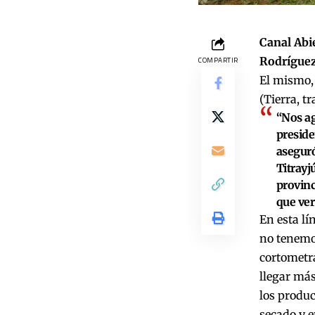
Canal Abi
Rodrígue
COMPARTIR
El mismo, 
(Tierra, tr
“Nos ag
preside
aseguró
Titrayj
provinc
que ver
En esta lí
no tenemos
cortometra
llegar más
los produc
secado y e