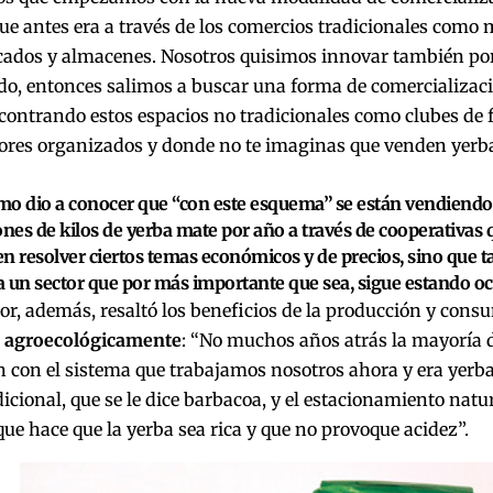
e antes era a través de los comercios tradicionales como 
ados y almacenes. Nosotros quisimos innovar también por
do, entonces salimos a buscar una forma de comercializac
ontrando estos espacios no tradicionales como clubes de fú
res organizados y donde no te imaginas que venden yerba
mo dio a conocer que “con este esquema” se están vendien
ones de kilos de yerba mate por año a través de cooperativas 
n resolver ciertos temas económicos y de precios, sino que 
 a un sector que por más importante que sea, sigue estando oc
or, además, resaltó los beneficios de la producción y con
 agroecológicamente
: “No muchos años atrás la mayoría 
 con el sistema que trabajamos nosotros ahora y era yerb
icional, que se le dice barbacoa, y el estacionamiento natur
que hace que la yerba sea rica y que no provoque acidez”.