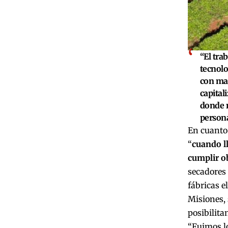
“El tra
tecnolo
con mac
capitali
donde n
persona
En cuanto 
“
cuando l
cumplir o
secadores 
fábricas e
Misiones, 
posibilita
“Fuimos l