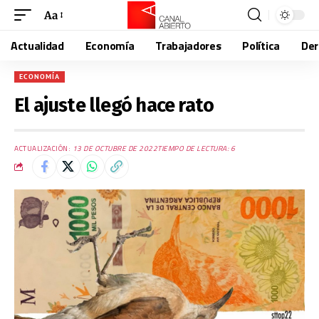
Aa
Actualidad
Economía
Trabajadores
Política
De
ECONOMÍA
El ajuste llegó hace rato
ACTUALIZACIÓN:
13 DE OCTUBRE DE 2022
TIEMPO DE LECTURA: 6