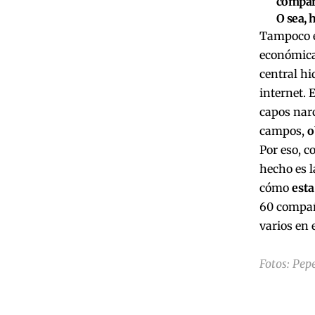
compañe
O sea, 
Tampoco e
económica 
central hi
internet. 
capos narc
campos,
o
Por eso, c
hecho es l
cómo
esta
60 compañ
varios en 
Fotos: Pep