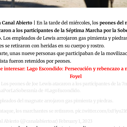
 Canal Abierto |
En la tarde del miércoles, los
peones del 
caron a los participantes de la Séptima Marcha por la Sob
.
Los empleados de Lewis arrojaron gas pimienta y piedras, 
 se retiraron con heridas en su cuerpo y rostro.
arte, unas nueve personas que participaban de la moviliza
ista fueron retenidos por peones.
e interesar:
Lago Escondido: Persecución y rebencazo a m
Foyel
Los peones de Joe Lewis atacaron a los participantes de la 7
aPorLaSoberanía
de
#LagoEscondido
.
leados del magnate arrojaron gas pimienta y piedras.
 ataque, los marchantes se retiraron.
pic.twitter.com/ixFiyu21
l Abierto (@canalabiertoar)
February 1, 2023