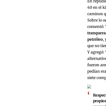
En repudio
40 en el k
caminos qu
Sobre lo o
comentó: “
tranquera
petróleo
,
que no tie
Y agregó:
alternativ
fueron am
pedían era
siete comp
Respect
propios