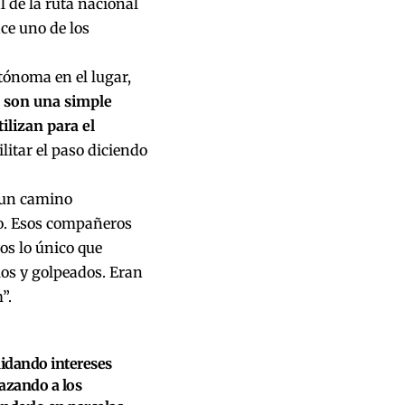
l de la ruta nacional
ace uno de los
tónoma en el lugar,
 son una simple
ilizan para el
litar el paso diciendo
 un camino
ro. Esos compañeros
os lo único que
los y golpeados. Eran
”.
uidando intereses
nazando a los