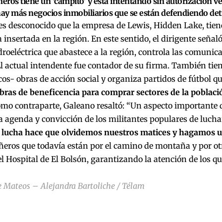
ros tiene un ‘campito’ y está intentando sin autorización ve
hay más negocios inmobiliarios que se están defendiendo detr
s desconocido que la empresa de Lewis, Hidden Lake, tien
insertada en la región. En este sentido, el dirigente seña
droeléctrica que abastece a la región, controla las comunic
El actual intendente fue contador de su firma. También tiene
os- obras de acción social y organiza partidos de fútbol q
bras de beneficencia para comprar sectores de la població
omo contraparte, Galeano resaltó: “Un aspecto importante 
a agenda y convicción de los militantes populares de lucha
 lucha hace que olvidemos nuestros matices y hagamos 
eros que todavía están por el camino de montaña y por ot
el Hospital de El Bolsón, garantizando la atención de los qu
e Mateos – Alejandra Bartoliche / Télam