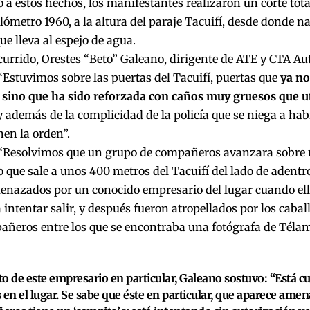
 a estos hechos, los manifestantes realizaron un corte tota
ilómetro 1960, a la altura del paraje Tacuifí, desde donde n
e lleva al espejo de agua.
currido, Orestes “Beto” Galeano, dirigente de ATE y CTA Au
Estuvimos sobre las puertas del Tacuifí, puertas que
ya no
 sino que ha sido reforzada con caños muy gruesos que ut
 y además de la complicidad de la policía que se niega a habi
nen la orden”.
 “Resolvimos que un grupo de compañeros avanzara sobre
o que sale a unos 400 metros del Tacuifí del lado de adent
enazados por un conocido empresario del lugar cuando ell
 intentar salir, y después fueron atropellados por los cabal
añeros entre los que se encontraba una fotógrafa de Télam
o de este empresario en particular, Galeano sostuvo: “Está c
 en el lugar. Se sabe que éste en particular, que aparece ame