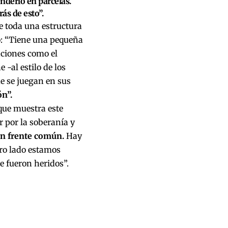
nderlo en parcelas.
ás de esto”.
e toda una estructura
ló: “Tiene una pequeña
aciones como el
 -al estilo de los
ue se juegan en sus
n”.
que muestra este
r por la soberanía y
un frente común.
Hay
ro lado estamos
e fueron heridos”.