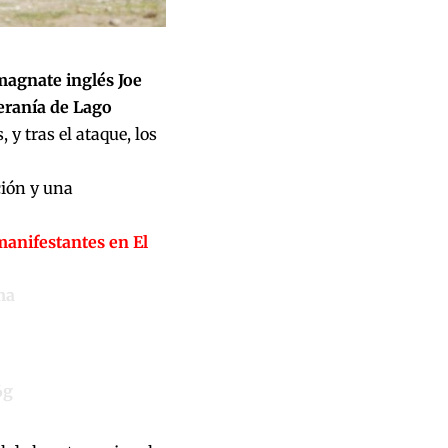
magnate inglés Joe
eranía de Lago
y tras el ataque, los
ción y una
anifestantes en El
ma
6g