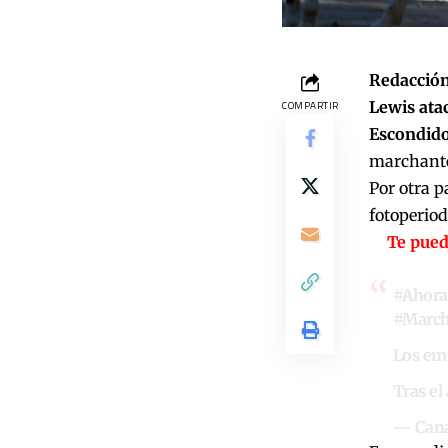
Redacción
Lewis ata
COMPARTIR
Escondido
marchantes
Por otra p
fotoperiod
Te pued
#Ahora
#March
Los emp
Tras el
— Cana