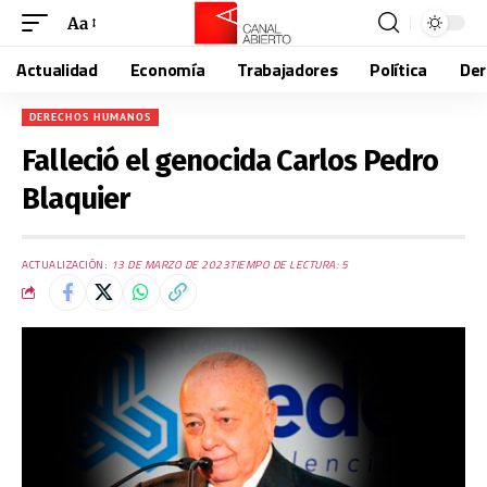
Aa
Actualidad
Economía
Trabajadores
Política
De
DERECHOS HUMANOS
Falleció el genocida Carlos Pedro
Blaquier
ACTUALIZACIÓN:
13 DE MARZO DE 2023
TIEMPO DE LECTURA: 5