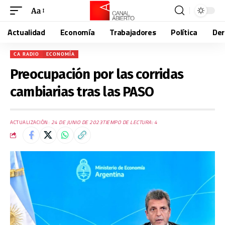
Aa
Actualidad
Economía
Trabajadores
Política
De
CA RADIO
ECONOMÍA
Preocupación por las corridas
cambiarias tras las PASO
ACTUALIZACIÓN:
24 DE JUNIO DE 2023
TIEMPO DE LECTURA: 4