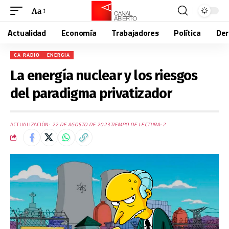
Aa
Actualidad
Economía
Trabajadores
Política
De
CA RADIO
ENERGIA
La energía nuclear y los riesgos
del paradigma privatizador
ACTUALIZACIÓN:
22 DE AGOSTO DE 2023
TIEMPO DE LECTURA: 2