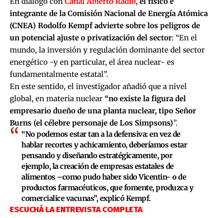
En diálogo con
Canal Abierto Radio
,
el físico e
integrante de la Comisión Nacional de Energía Atómica
(CNEA) Rodolfo Kempf advierte sobre los peligros de
un potencial ajuste o privatización del sector
: “En el
mundo, la inversión y regulación dominante del sector
energético -y en particular, el área nuclear- es
fundamentalmente estatal”.
En este sentido, el investigador añadió que a nivel
global, en materia nuclear
“no existe la figura del
empresario dueño de una planta nuclear, tipo Señor
Burns (el célebre personaje de Los Simpsons)
”.
“No podemos estar tan a la defensiva: en vez de
hablar recortes y achicamiento, deberíamos estar
pensando y diseñando estratégicamente, por
ejemplo, la creación de empresas estatales de
alimentos –como pudo haber sido Vicentin- o de
productos farmacéuticos, que fomente, produzca y
comercialice vacunas”, explicó Kempf.
ESCUCHÁ LA ENTREVISTA COMPLETA