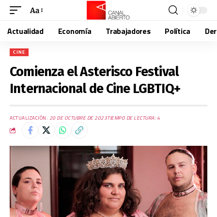
Aa
Actualidad
Economía
Trabajadores
Política
De
CINE
Comienza el Asterisco Festival
Internacional de Cine LGBTIQ+
ACTUALIZACIÓN:
20 DE OCTUBRE DE 2023
TIEMPO DE LECTURA: 4