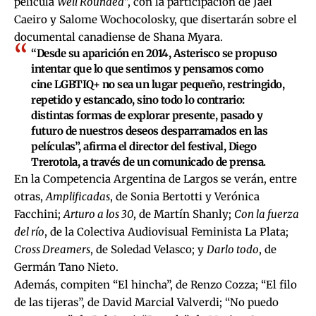
película
Well Rounded
”, con la participación de Jael
Caeiro y Salome Wochocolosky, que disertarán sobre el
documental canadiense de Shana Myara.
“Desde su aparición en 2014, Asterisco se propuso
intentar que lo que sentimos y pensamos como
cine LGBTIQ+ no sea un lugar pequeño, restringido,
repetido y estancado, sino todo lo contrario:
distintas formas de explorar presente, pasado y
futuro de nuestros deseos desparramados en las
películas”, afirma el director del festival, Diego
Trerotola, a través de un comunicado de prensa.
En la Competencia Argentina de Largos se verán, entre
otras,
Amplificadas
, de Sonia Bertotti y Verónica
Facchini;
Arturo a los 30
, de Martín Shanly;
Con la fuerza
del río
, de la Colectiva Audiovisual Feminista La Plata;
Cross Dreamers
, de Soledad Velasco; y
Darlo todo
, de
Germán Tano Nieto.
Además, compiten “El hincha”, de Renzo Cozza; “El filo
de las tijeras”, de David Marcial Valverdi; “No puedo