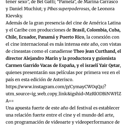
tener sexo”, de Bel Gatti; “Pamela”, de Marina Carrasco
y Daniel Muchiut; y
Pibas superpoderosas
, de Leonora
Kievsky.
Además de la gran presencia del cine de América Latina
y el Caribe con producciones de
Brasil, Colombia, Cuba,
Chile, Ecuador, Panamá y Puerto Rico
, la conexión con
el cine internacional es más intensa este año, con vistas
de cineastas como el canadiense
Theo Jean Curthand, el
director Alejandro Marín y la productora y guionista
Carmen Garrido Vacas de España, y el israelí Yair Qetar
,
quienes presentarán sus películas por primera vez en el
país en esta edición de Asterisco.
https://www.instagram.com/p/CymayCWOqQz/?
utm_source=ig_web_copy_link&igshid=MzRlODBiNWFlZ
A==
Una apuesta fuerte de este año del festival es establecer
una relación fuerte entre el cine y el mundo del arte,
con programación de videoarte y videoperformance de