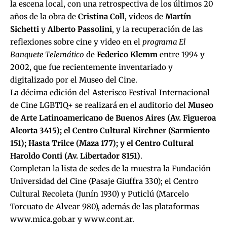
la escena local, con una retrospectiva de los últimos 20
años de la obra de
Cristina Coll
, videos de
Martín
Sichetti
y
Alberto Passolini
, y la recuperación de las
reflexiones sobre cine y video en el
programa El
Banquete Telemático
de
Federico Klemm
entre 1994 y
2002, que fue recientemente inventariado y
digitalizado por el Museo del Cine.
La décima edición del Asterisco Festival Internacional
de Cine LGBTIQ+ se realizará en el auditorio del
Museo
de Arte Latinoamericano de Buenos Aires (Av. Figueroa
Alcorta 3415); el Centro Cultural Kirchner (Sarmiento
151); Hasta Trilce (Maza 177); y el Centro Cultural
Haroldo Conti (Av. Libertador 8151)
.
Completan la lista de sedes de la muestra la Fundación
Universidad del Cine (Pasaje Giuffra 330); el Centro
Cultural Recoleta (Junín 1930) y Puticlú (Marcelo
Torcuato de Alvear 980), además de las plataformas
www.mica.gob.ar
y
www.cont.ar
.