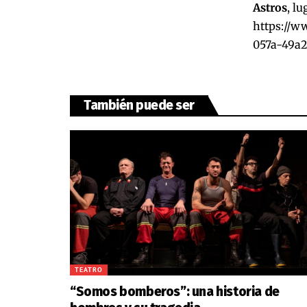
Astros
, l
https://
057a-49a2
También puede ser
TEATRO
“Somos bomberos”: una historia de