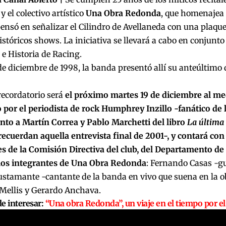
y el colectivo artístico
Una Obra Redonda
, que homenajea 
 pensó en señalizar el Cilindro de Avellaneda con una plaqu
istóricos shows. La iniciativa se llevará a cabo en conjunt
 e Historia de Racing.
 de diciembre de 1998, la banda presentó allí su anteúltimo 
recordatorio será
el próximo martes 19 de diciembre al med
 por el periodista de rock Humphrey Inzillo -fanático de 
nto a Martín Correa y Pablo Marchetti del libro
La última 
recuerdan aquella entrevista final de 2001-, y contará con
s de la Comisión Directiva del club, del Departamento de 
 los integrantes de Una Obra Redonda
: Fernando Casas -gu
stamante -cantante de la banda en vivo que suena en la ob
Mellis y Gerardo Anchava.
e interesar:
“Una obra Redonda”, un viaje en el tiempo por el