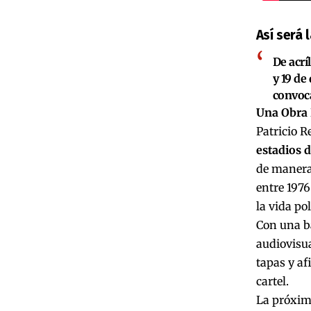
Así será 
De acrí
y 19 de
convoca
Una Obra
Patricio 
estadios 
de manera 
entre 1976
la vida pol
Con una ba
audiovisua
tapas y af
cartel.
La próxima