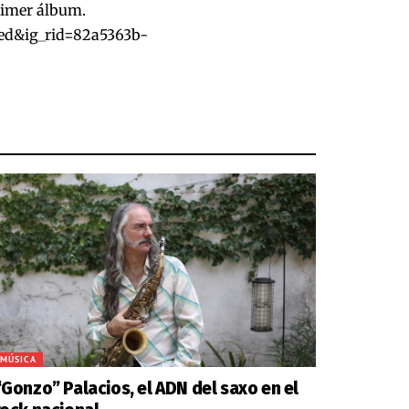
rimer álbum.
ed&ig_rid=82a5363b-
MÚSICA
“Gonzo” Palacios, el ADN del saxo en el