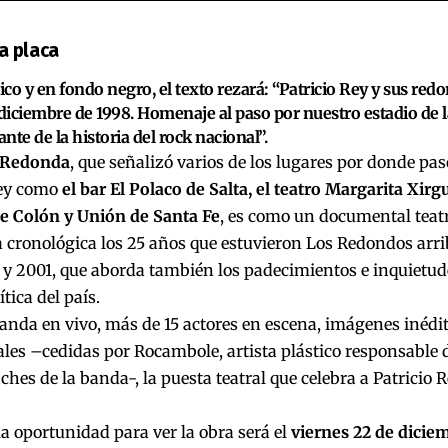
la placa
lico y en fondo negro, el texto rezará: “Patricio Rey y sus redo
 diciembre de 1998. Homenaje al paso por nuestro estadio de
nte de la historia del rock nacional”.
 Redonda
, que señalizó varios de los lugares por donde pasó
Rey como
el bar El Polaco de Salta, el teatro Margarita Xir
de Colón y Unión de Santa Fe
, es como un documental teatr
cronológica los 25 años que estuvieron Los Redondos arrib
 y 2001, que aborda también los padecimientos e inquietud
ítica del país.
nda en vivo, más de 15 actores en escena, imágenes inédit
les –cedidas por Rocambole, artista plástico responsable de
iches de la banda-, la puesta teatral que celebra a Patricio 
 oportunidad para ver la obra será el
viernes 22 de diciem