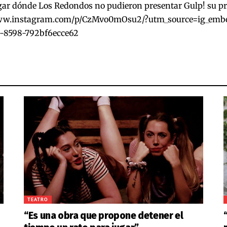
ugar dónde Los Redondos no pudieron presentar Gulp! su p
www.instagram.com/p/CzMvo0mOsu2/?utm_source=ig_emb
-8598-792bf6ecce62
TEATRO
“Es una obra que propone detener el