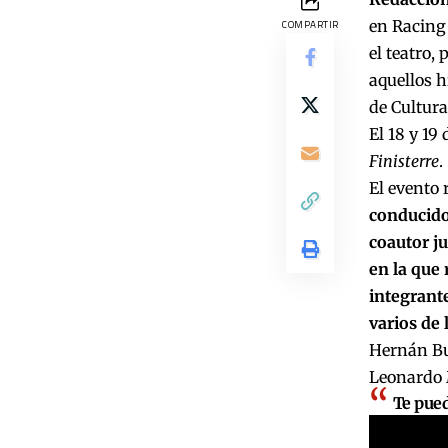
en Racing 
COMPARTIR
el teatro,
aquellos h
de Cultura
El 18 y 19
Finisterre
.
El evento 
conducido
coautor ju
en la que 
integrante
varios de
Hernán Bu
Leonardo 
Te pued