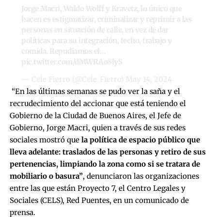
Jorge Macri, Waldo Wolff y Kravetz, lo único que
hacen es estigmatizar, criminalizar y reprimir a las
personas en situación de calle, en vez de dar
políticas para su integración, techo, trabajo y
comida. Repudiamos el…
pic.twitter.com/dMWRAo8lyS
— Cele Fierro (@Cele_Fierro)
May 14, 2024
“En las últimas semanas se pudo ver la saña y el
recrudecimiento del accionar que está teniendo el
Gobierno de la Ciudad de Buenos Aires, el Jefe de
Gobierno, Jorge Macri, quien a través de sus redes
sociales mostró que
la política de espacio público que
lleva adelante: traslados de las personas y retiro de sus
pertenencias, limpiando la zona como si se tratara de
mobiliario o basura”
, denunciaron las organizaciones
entre las que están Proyecto 7, el Centro Legales y
Sociales (CELS), Red Puentes, en un comunicado de
prensa.