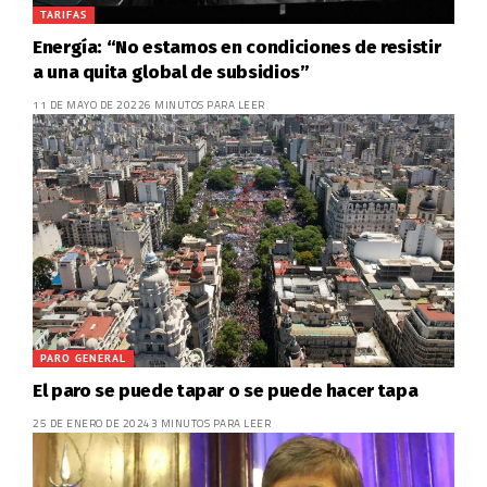
TARIFAS
Energía: “No estamos en condiciones de resistir
a una quita global de subsidios”
11 DE MAYO DE 2022
6 MINUTOS PARA LEER
PARO GENERAL
El paro se puede tapar o se puede hacer tapa
25 DE ENERO DE 2024
3 MINUTOS PARA LEER