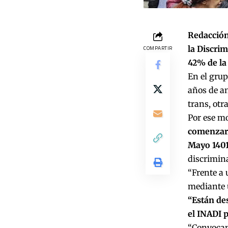
Redacción
la Discrim
COMPARTIR
42% de la
En el grup
años de an
trans, otr
Por ese mo
comenzará 
Mayo 140
discrimina
“Frente a
mediante u
“Están des
el INADI 
“Convocamo