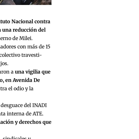
tituto Nacional contra
a una reducción del
ierno de Milei.
jadores con más de 15
olectivo travesti-
jos.
caron a
una vigilia que
mo, en Avenida De
ra el odio y la
 desguace del INADI
nta interna de ATE.
inación y derechos que
 sindicales y