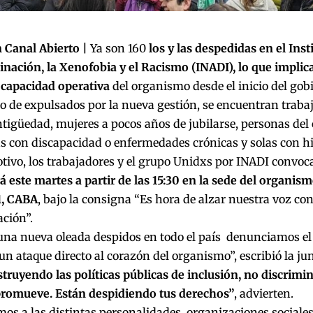
 Canal Abierto |
Ya son 160
los y las despedidas en el Ins
inación, la Xenofobia y el Racismo (INADI), lo que implic
 capacidad operativa
del organismo desde el inicio del gob
o de expulsados por la nueva gestión, se encuentran traba
tigüedad, mujeres a pocos años de jubilarse, personas del c
as con discapacidad o enfermedades crónicas y solas con hi
tivo, los trabajadores y el grupo Unidxs por INADI convo
este martes a partir de las 15:30 en la sede del organis
1, CABA
, bajo la consigna “Es hora de alzar nuestra voz cont
ción”.
 una nueva oleada despidos en todo el país denunciamos el
n ataque directo al corazón del organismo”, escribió la ju
truyendo las políticas públicas de inclusión, no discrim
promueve. Están despidiendo tus derechos”
, advierten.
s a las distintas personalidades, organizaciones sociales,