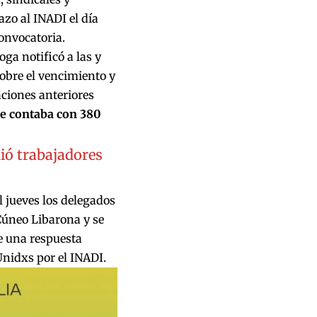
azo al INADI el día
convocatoria.
oga notificó a las y
obre el vencimiento y
ciones anteriores
e contaba con 380
ió trabajadores
l jueves los delegados
Cúneo Libarona y se
e una respuesta
Unidxs por el INADI.