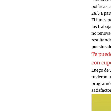
políticas,
28/5 a part
El lunes p
los trabaj
no renovac
resultand
puestos d
Te puede
con cupo
Luego de u
tuvieron u
programó p
satisfacto