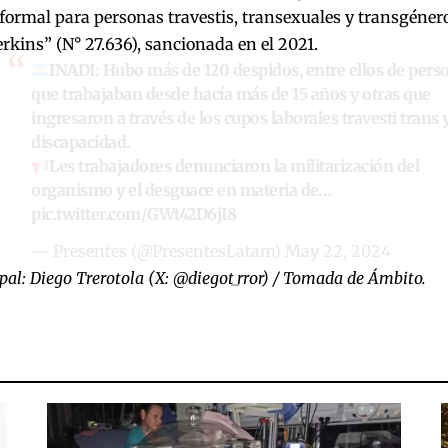
formal para personas travestis, transexuales y transgéne
kins” (N° 27.636), sancionada en el 2021.
INADI: Hubo más de 120 despidos, entre ellos de pers
que trabajaban desde hacía más de 15 años y otras que
ingresaron a través de los cupos laborales travesti trans 
discapacidad.
Les trabajadores denunciaron la militarización del
organismo y el desguace en materia de…
pic.twitter.com/GWt42D6jI8
— Presentes (@PresentesLatam)
May 22, 2024
ipal: Diego Trerotola (X: @diegot_rror) / Tomada de Ámbito.