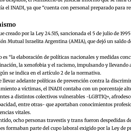
a el INADI, ya que “cuenta con personal preparado para re
nismo
ue creado por la Ley 24.515, sancionada el 5 de julio de 1995
ión Mutual Israelita Argentina (AMIA), que dejó un saldo 
o es “la elaboración de políticas nacionales y medidas con
inación, la xenofobia y el racismo, impulsando y llevando 
egún se indica en el artículo 2 de la normativa.
llevar adelante políticas de prevención contra la discrimi
iento a víctimas, el INADI contaba con un porcentaje alto
ntes a distintos colectivos vulnerables -LGBTIQ+, afrodes
acidad, entre otras- que aportaban conocimientos profesi
encias vitales.
ntido, ocho personas travestis y trans fueron despedidas d
es formaban parte del cupo laboral exigido por la Ley de 