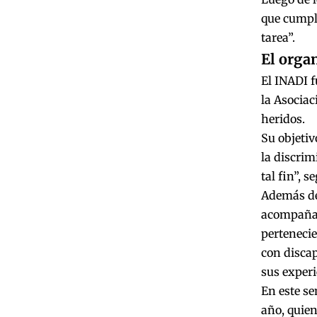
que cumplí
tarea”.
El orga
El INADI f
la Asociac
heridos.
Su objetiv
la discrim
tal fin”, s
Además de 
acompañam
pertenecie
con discap
sus experi
En este se
año, quien