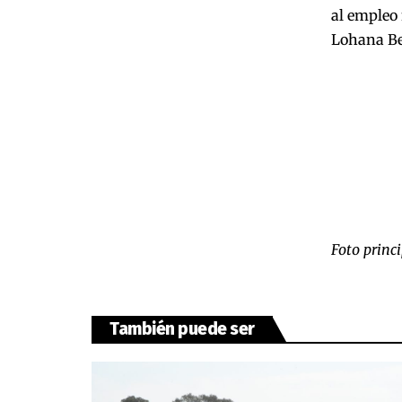
al empleo 
Lohana Ber
Foto princ
También puede ser