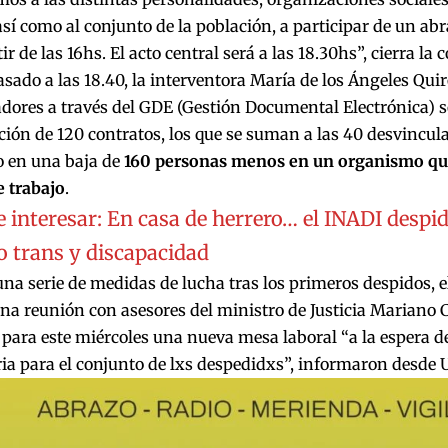
 así como al conjunto de la población, a participar de un abr
ir de las 16hs. El acto central será a las 18.30hs”, cierra la 
asado a las 18.40, la interventora María de los Ángeles Quir
adores a través del GDE (Gestión Documental Electrónica) s
ión de 120 contratos, los que se suman a las
40 desvincula
o en una baja de
160 personas menos en un organismo qu
e trabajo
.
 interesar:
En casa de herrero… el INADI despid
 trans y discapacidad
na serie de medidas de lucha tras los primeros despidos, e
na reunión con asesores del ministro de Justicia Mariano 
ara este miércoles una nueva mesa laboral “a la espera d
ria para el conjunto de lxs despedidxs”, informaron desde 