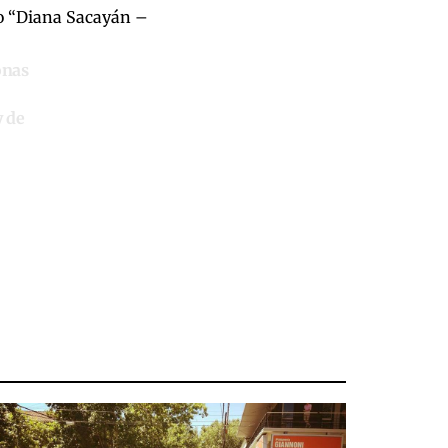
ro “Diana Sacayán –
onas
y de