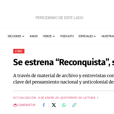
SECCIONES
RADIO
VIDEOS
PODCASTS
ESPECIALES
NUESTRAS
CINE
Se estrena “Reconquista”, s
A través de material de archivo y entrevistas co
clave del pensamiento nacional y anticolonial de
ACTUALIZACIÓN:
9 DE ENERO DE 2025
TIEMPO DE LECTURA: 1
COMPARTIR