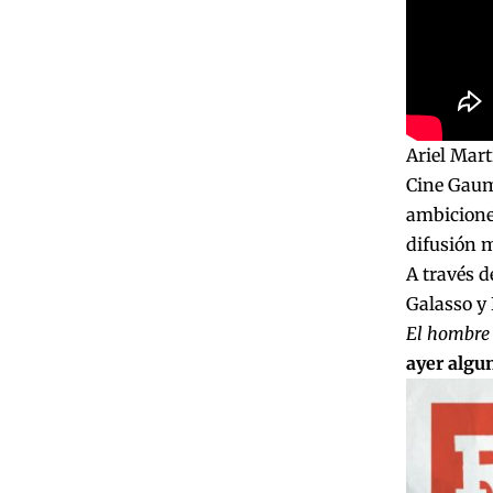
Ariel Mart
Cine Gaumo
ambicione
difusión m
A través d
Galasso y 
El hombre 
ayer algu