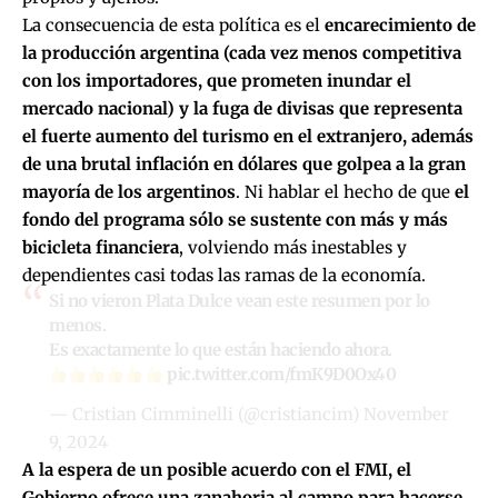
La consecuencia de esta política es el
encarecimiento de
la producción argentina (cada vez menos competitiva
con los importadores, que prometen inundar el
mercado nacional) y la fuga de divisas que representa
el fuerte aumento del turismo en el extranjero, además
de una brutal inflación en dólares que golpea a la gran
mayoría de los argentinos
. Ni hablar el hecho de que
el
fondo del programa sólo se sustente con más y más
bicicleta financiera
, volviendo más inestables y
dependientes casi todas las ramas de la economía.
Si no vieron Plata Dulce vean este resumen por lo
menos.
Es exactamente lo que están haciendo ahora.
pic.twitter.com/fmK9D0Ox40
— Cristian Cimminelli (@cristiancim)
November
9, 2024
A la espera de un posible acuerdo con el FMI, el
Gobierno ofrece una zanahoria al campo para hacerse