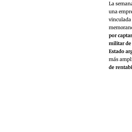
La semana 
una empre
vinculada
memorando
por captar
militar d
Estado ar
más ampli
de rentabi