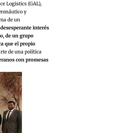
e Logistics (GAL),
eronáutico y
rma de un
 desesperante interés
so, de un grupo
a que el propio
rte de una política
beranos con promesas