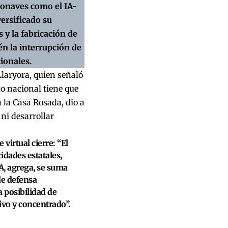
ronaves como el IA-
versificado su
y la fabricación de
én la interrupción de
ionales.
Llaryora, quien señaló
no nacional tiene que
 la Casa Rosada, dio a
ni desarrollar
virtual cierre: “El
idades estatales,
eA, agrega, se suma
e defensa
 posibilidad de
ivo y concentrado”.