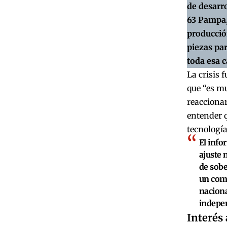
de desarr
63 Pampa, 
producció
piezas par
toda esa 
La crisis 
que “es mu
reaccionar
entender q
tecnología
El info
ajuste 
de sobe
un com
naciona
indepen
Interés