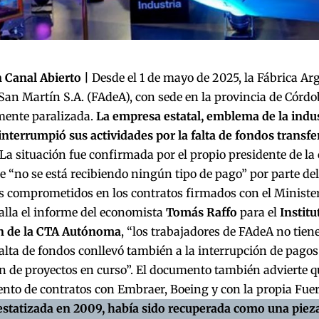
 Canal Abierto |
Desde el 1 de mayo de 2025, la Fábrica Ar
San Martín S.A. (FAdeA), con sede en la provincia de Córdo
ente paralizada.
La empresa estatal, emblema de la indus
interrumpió sus actividades por la falta de fondos transfe
 La situación fue confirmada por el propio presidente de l
e “no se está recibiendo ningún tipo de pago” por parte del
 comprometidos en los contratos firmados con el Minister
lla el
informe
del economista
Tomás Raffo
para el
Institu
n de la CTA Autónoma
, “los trabajadores de FAdeA no tien
falta de fondos conllevó también a la interrupción de pagos
 de proyectos en curso”. El documento también advierte qu
nto de contratos con Embraer, Boeing y con la propia Fuer
estatizada en 2009, había sido recuperada como una piez