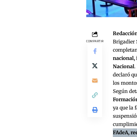
Redacción
Brigadier 
COMPARTIR
completam
nacional, 
Nacional
.
declaró qu
los montos
Según deta
Formació
ya que la 
suspensión
cumplimie
FAdeA, re