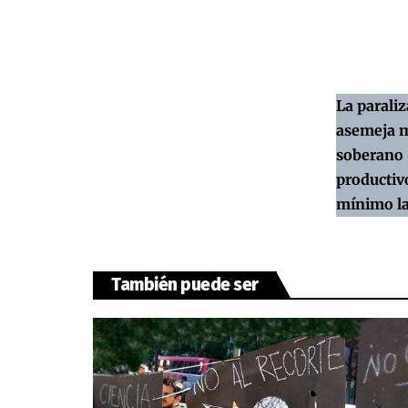
La parali
asemeja má
soberano 
productivo
mínimo las
También puede ser