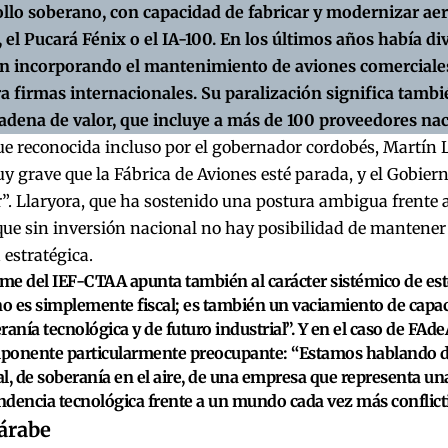
ollo soberano, con capacidad de fabricar y modernizar ae
el Pucará Fénix o el IA-100. En los últimos años había di
n incorporando el mantenimiento de aviones comerciales 
a firmas internacionales. Su paralización significa tambi
cadena de valor, que incluye a más de 100 proveedores nac
fue reconocida incluso por el gobernador cordobés, Martín 
y grave que la Fábrica de Aviones esté parada, y el Gobier
”. Llaryora, que ha sostenido una postura ambigua frente a
ue sin inversión nacional no hay posibilidad de mantener 
 estratégica.
rme del IEF-CTAA apunta también al carácter sistémico de este 
no es simplemente fiscal; es también un vaciamiento de capac
ranía tecnológica y de futuro industrial”. Y en el caso de FAd
ponente particularmente preocupante: “Estamos hablando d
l, de soberanía en el aire, de una empresa que representa una
dencia tecnológica frente a un mundo cada vez más conflict
 árabe