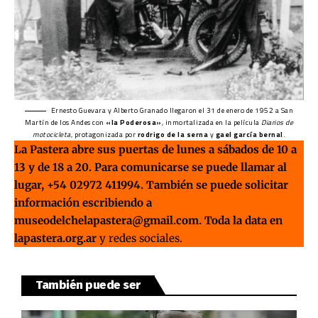
Ernesto Guevara y Alberto Granado llegaron el 31 de enero de 1952 a San
Martín de los Andes con
«la Poderosa»
, inmortalizada en la película
Diarios de
motocicleta
, protagonizada por
rodrigo de la serna
y
gael garcía bernal
.
La Pastera abre sus puertas de lunes a sábados de 10 a
13 y de 18 a 20. Para comunicarse se puede llamar al
lugar, +54 02972 411994. También se puede solicitar
información escribiendo a
museodelchelapastera@gmail.com
. Toda la data en
lapastera.org.ar
y redes sociales.
También puede ser