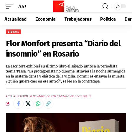
Aa
Actualidad
Economía
Trabajadores
Política
De
LIBROS
Flor Monfort presenta “Diario del
insomnio” en Rosario
La escritora exhibirá su último libro el sábado junto a la periodista
Sonia Tessa. “La protagonista no duerme: atraviesa la noche sumergida
en la materia densa y elástica de la vigilia. Dormir es ensayar la muerte.
¿Quién quiere caer en ese antro?”, se lee en la contratapa.
ACTUALIZACIÓN:
8 DE MAYO DE 2026
TIEMPO DE LECTURA: 3