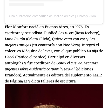
Una publicación compartida de Mal de archivo | Libros y vinilos (@maldearchivo)
Flor Monfort nació en Buenos Aires, en 1976. Es
escritora y periodista. Publicó
Las rusas
(Rosa Iceberg),
Luna Plutón
(Caleta Olivia),
Quiero estar con vos
y
Las
mejores amigas
(en coautoría con Noe Vera). Integró el
colectivo Máquina de lavar, con el que publicó
La pija de
Hegel
(Pánico el pánico). Participó en diversas
antologías y fue coeditora de
Gordx el que lee. Lecturas
urgentes sobre disidencia corporal y sexual
(ediciones
Brandon). Actualmente es editora del suplemento Las12
de Página/12 y dicta talleres de escritura.