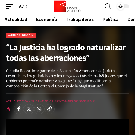
Aa
Actualidad
Economía
Trabajadores
Política
De
AGENDA PROPIA
“La Justicia ha logrado naturalizar
todas las aberraciones”
Claudia Rocca, integrante de la Asociación Americana de Juristas,
desnuda las irregularidades y los riesgos detrás de los 148 jueces que el
Gobierno pretende nombrar y asegura: “Hay que modificar la
composición de la Corte y el Consejo de la Magistratura”.
ACTUALIZACIÓN:
28 DE MAYO DE 2026
TIEMPO DE LECTURA: 6