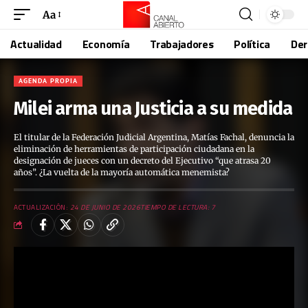
Aa
Actualidad
Economía
Trabajadores
Política
De
AGENDA PROPIA
Milei arma una Justicia a su medida
El titular de la Federación Judicial Argentina, Matías Fachal, denuncia la
eliminación de herramientas de participación ciudadana en la
designación de jueces con un decreto del Ejecutivo “que atrasa 20
años”. ¿La vuelta de la mayoría automática menemista?
ACTUALIZACIÓN:
24 DE JUNIO DE 2026
TIEMPO DE LECTURA: 7