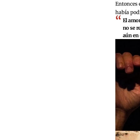
Entonces e
había podi
El amor 
no se r
aún en 