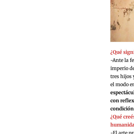
¿Qué sign
-Ante la f
imperio de
tres hijos
el modo en
espectácu
con reflex
condición 
¿Qué creé
humanida
-El arte p