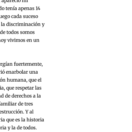
í apareció mi
o tenía apenas 14
fuego cada suceso
 la discriminación y
onde todos somos
 hoy vivimos en un
rgían fuertemente,
rió enarbolar una
ión humana, que el
a, que respetar las
ad de derechos a la
familiar de tres
strucción. Y al
a que es la historia
ia y la de todos.