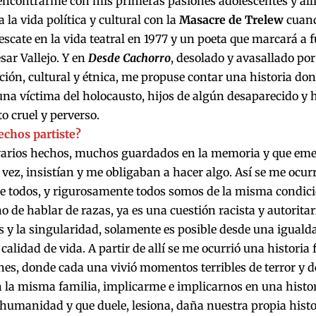
encontrarme con mis primeras pasiones adolescentes y all
a la vida política y cultural con la
Masacre de Trelew
cuand
escate en la vida teatral en 1977 y un poeta que marcará a 
ésar Vallejo. Y en
Desde Cachorro
, desolado y avasallado por
ción, cultural y étnica, me propuse contar una historia d
una víctima del holocausto, hijos de algún desaparecido y
o cruel y perverso.
echos partiste?
 varios hechos, muchos guardados en la memoria y que eme
 vez, insistían y me obligaban a hacer algo. Así se me ocur
e todos, y rigurosamente todos somos de la misma condic
 de hablar de razas, ya es una cuestión racista y autoritari
s y la singularidad, solamente es posible desde una iguald
 calidad de vida. A partir de allí se me ocurrió una historia 
es, donde cada una vivió momentos terribles de terror y de
n la misma familia, implicarme e implicarnos en una histori
 humanidad y que duele, lesiona, daña nuestra propia histor