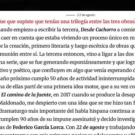
22 de agosto
e que supiste que tenías una trilogía entre las tres obras
ando empiezo a escribir la tercera,
Desde Cachorro
a comie
caer en cuenta que estaba viviendo un proceso único en mi 
e la creación, primero literaria y luego escénica de obras
omunión entre sí. La tercera entonces, vino a ligar a las dos
na serie, que se fue generando espontáneamente y que logr
tivo y poético, que confluyen en algo que venía esperand
 año próximo cumplo 50 años de actividad ininterrumpida e
a de ellas partí de una primera idea motor, que a su vez c
n
El camino de la fuente
, en 2017 cuando se produce la desap
aldonado, me despierto con una idea que se me hizo tan fi
y dramaturgo más importante del habla hispana continua 
cumplen 90 años de su impune asesinato) y decido investig
ías de
Federico García Lorca
. Con
22 de agosto
y trabajando