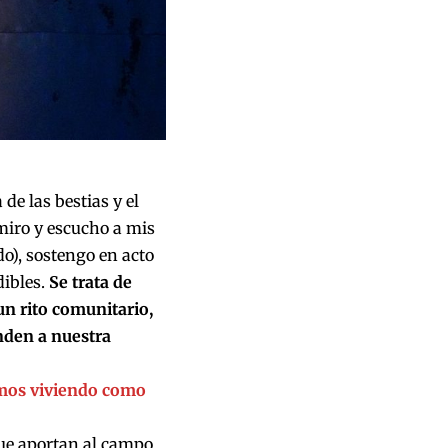
de las bestias y el
miro y escucho a mis
o), sostengo en acto
dibles.
Se trata de
un rito comunitario,
enden a nuestra
amos viviendo como
que aportan al campo