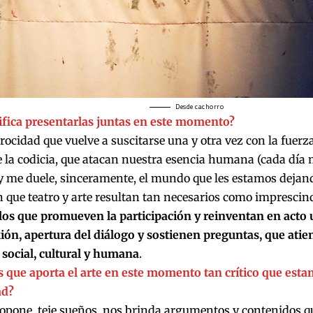
Desde cachorro
ifica presentarlas juntas en este momento?
erocidad que vuelve a suscitarse una y otra vez con la fuerza 
 la codicia, que atacan nuestra esencia humana (cada día 
 y me duele, sinceramente, el mundo que les estamos dejand
 que teatro y arte resultan tan necesarios como imprescin
los que promueven la participación y reinventan en acto 
ión, apertura del diálogo y sostienen preguntas, que ati
social, cultural y humana
.
s que aporta el arte en este momento tan crítico que est
d?
ropone, teje sueños, nos brinda argumentos y contenidos 