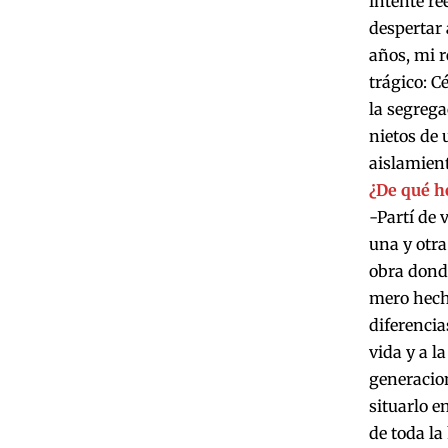
intenté re
despertar 
años, mi r
trágico: C
la segrega
nietos de 
aislamient
¿De qué h
-Partí de
una y otra
obra dond
mero hecho
diferencia
vida y a la
generacion
situarlo e
de toda la