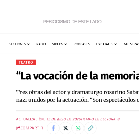
SECCIONES
RADIO
VIDEOS
PODCASTS
ESPECIALES
NUESTRAS
TEATRO
“La vocación de la memoria
Tres obras del actor y dramaturgo rosarino Sab
nazi unidos por la actuación. “Son espectáculos 
ACTUALIZACIÓN:
15 DE JULIO DE 2026
TIEMPO DE LECTURA: 8
COMPARTIR