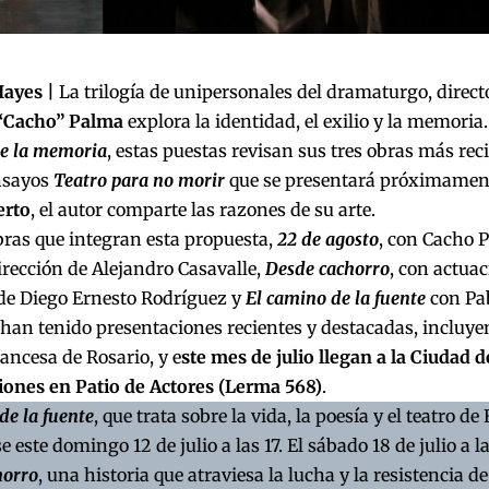
Hayes |
La trilogía de unipersonales del dramaturgo, directo
“Cacho” Palma
explora la identidad, el exilio y la memoria.
de la memoria
, estas puestas revisan sus tres obras más rec
ensayos
Teatro para no morir
que se presentará próximament
erto
, el autor comparte las razones de su arte.
bras que integran esta propuesta,
22 de agosto
, con Cacho 
rección de Alejandro Casavalle,
Desde cachorro
, con actua
 de Diego Ernesto Rodríguez y
El camino de la fuente
con Pab
han tenido presentaciones recientes y destacadas, incluye
ancesa de Rosario, y e
ste mes de julio llegan a la Ciudad 
iones en Patio de Actores (Lerma 568)
.
de la fuente
, que trata sobre la vida, la poesía y el teatro d
e este domingo 12 de julio a las 17. El sábado 18 de julio a l
horro
, una historia que atraviesa la lucha y la resistencia d