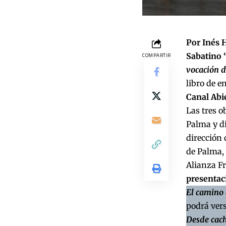
Por Inés 
Sabatino 
COMPARTIR
vocación 
libro de 
Canal Abi
Las tres o
Palma y di
dirección
de Palma, 
Alianza Fr
presentac
El camino 
podrá vers
Desde cac