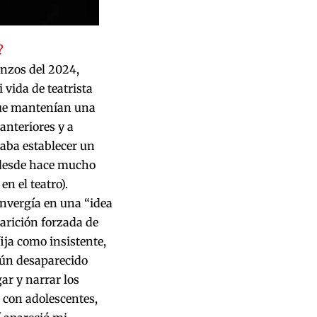
?
nzos del 2024,
vida de teatrista
 que mantenían una
 anteriores y a
aba establecer un
o desde hace mucho
n el teatro).
onvergía en una “idea
arición forzada de
ja como insistente,
aún desaparecido
ar y narrar los
 con adolescentes,