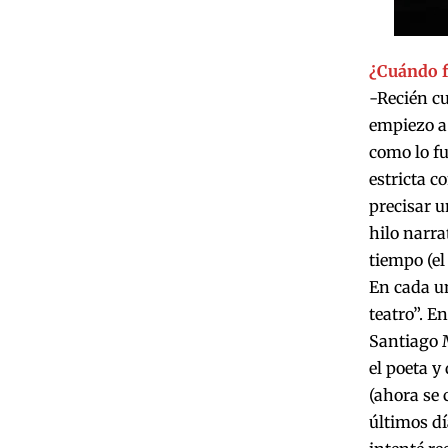
¿Cuándo fu
-Recién cu
empiezo a 
como lo fu
estricta c
precisar u
hilo narra
tiempo (el
En cada un
teatro”. E
Santiago M
el poeta 
(ahora se 
últimos d