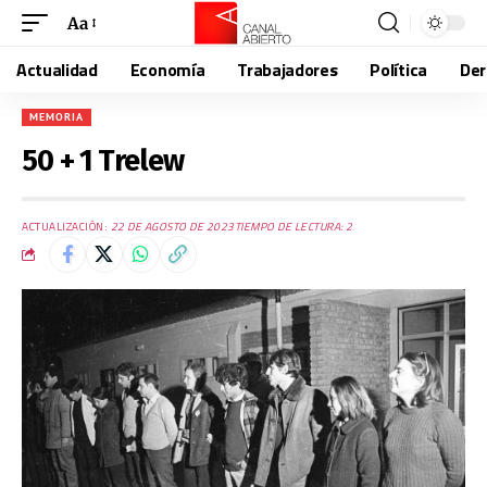
Aa
Actualidad
Economía
Trabajadores
Política
De
MEMORIA
50 + 1 Trelew
ACTUALIZACIÓN:
22 DE AGOSTO DE 2023
TIEMPO DE LECTURA: 2