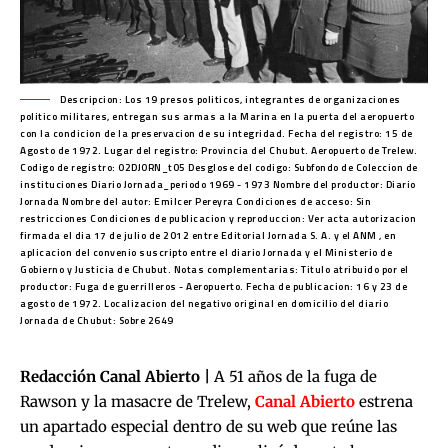
Descripcion: Los 19 presos politicos, integrantes de organizaciones
politico militares, entregan sus armas a la Marina en la puerta del aeropuerto
con la condicion de la preservacion de su integridad. Fecha del registro: 15 de
Agosto de 1972. Lugar del registro: Provincia del Chubut. Aeropuerto de Trelew.
Codigo de registro: 02DJORN_t05 Desglose del codigo: Subfondo de Coleccion de
instituciones Diario Jornada_periodo 1969 - 1973 Nombre del productor: Diario
Jornada Nombre del autor: Emilcer Pereyra Condiciones de acceso: Sin
restricciones Condiciones de publicacion y reproduccion: Ver acta autorizacion
firmada el dia 17 de julio de 2012 entre Editorial Jornada S. A. y el ANM , en
aplicacion del convenio suscripto entre el diario Jornada y el Ministerio de
Gobierno y Justicia de Chubut. Notas complementarias: Titulo atribuido por el
productor: Fuga de guerrilleros - Aeropuerto. Fecha de publicacion: 16 y 23 de
agosto de 1972. Localizacion del negativo original en domicilio del diario
Jornada de Chubut: Sobre 2649
Redacción Canal Abierto |
A 51 años de la fuga de
Rawson y la masacre de Trelew,
Canal Abierto
estrena
un apartado especial dentro de su web
que reúne las