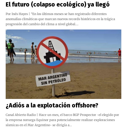
El futuro (colapso ecológico) ya llegó
Por Inés Hayes | “En los últimos meses se han registrado diferentes
anomalías climáticas que marcan nuevos records históricos en la trágica
progresión del cambio del clima a nivel global.…
¿Adiós a la explotación offshore?
Canal Abierto Radio | Hace un mes, el barco BGP Prospector -el elegido por
la empresa noruega Equinor para potencialmente realizar exploraciones
sísmicas en el Mar Argentino- se dirigía a…