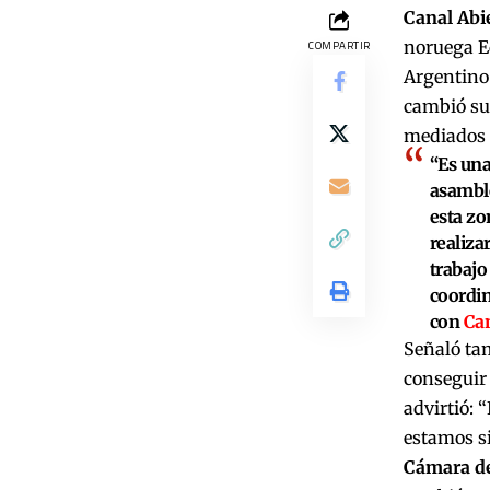
Canal Abi
noruega E
COMPARTIR
Argentino-
cambió su
mediados 
“Es una
asamble
esta zo
realiza
trabajo
coordi
con
Can
Señaló tam
conseguir 
advirtió: 
estamos s
Cámara de