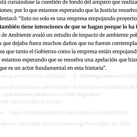
tá cursándose la cuestión de fondo del amparo que realiz
ones; por lo que estamos esperando que la Justicia resuelva
estacó: “Esto no solo es una empresa empujando proyecto
también tiene intenciones de que se hagan porque lo ha f
o de Ambiente avaló un estudio de impacto de ambiente po
a que dejaba fuera muchos daños que no fueron contemplad
s que tanto el Gobierno como la empresa están empujando
estamos esperando que se resuelva una apelación que hizo
ue es un actor fundamental en esta historia”.
o se va pero la lucha continúa!
#MarArgentinosinPetról
mes denunciamos que un barco de la empresa Equinor se dirig
r exploraciones sísmicas en el Mar Argentino.
nte, ayer cambió su rumbo.
fo
https://t.co/6mpwl6Zcz0
pic.twitter.com/issQlFKO4l
npeace Argentina (@GreenpeaceArg)
November 28, 2022