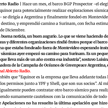
erto Radio |
Hace un mes, el barco BGP Prospector -el eleg
quinor para potencialmente realizar exploraciones sísmica
 se dirigía a Argentina y finalmente fondeó en Montevide
 destino, y emprendió camino a Surinam, con fecha estima
de Diciembre.
 buena noticia, un buen augurio. Lo que se viene haciendo d
as y diferentes organizaciones rindió frutos porque el barco
na que estaba fondeado fuera de Montevideo esperando inst
r sísmicas ayer empezó su camino para Surinam. Es un peque
 que lleva más de un año contra esa industria”, sostuvo
Luisin
nadora de la Campaña de Océanos de Greenpeace Argentina,
al Abierto Radio.
bién que “Equinor es la empresa que lleva adelante todas l
los permisos junto a YPF y Shell, que son sus socios”. Al 
“Igualmente pueden contratar otro barco sísmico para realiz
iendo sumamente cautelosos con la comunicación de todo
 Apelaciones no ha resuelto la última apelación que hizo