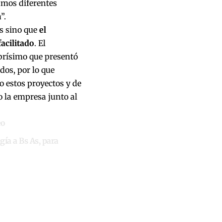
amos diferentes
”.
s sino que
el
acilitado
. El
brísimo que presentó
os, por lo que
 estos proyectos y de
 la empresa junto al
eo
ía a Bs As, para