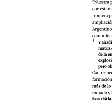
“Nuestra 
que estam
frontera p
ampliació
Argentino
comunidad
Y añadi
matriz 
de la e
explos
pero ob
Con respec
formación 
más de lo
tomado y l
Escuchá la