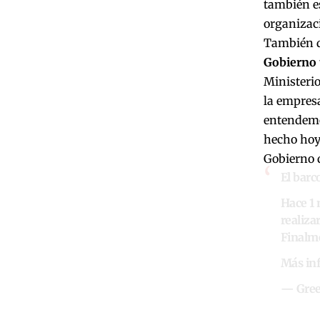
también es
organizaci
También d
Gobierno 
Ministeri
la empres
entendemo
hecho hoy 
Gobierno q
El barc
Hace 1 
realiza
Finalme
Más in
— Gree