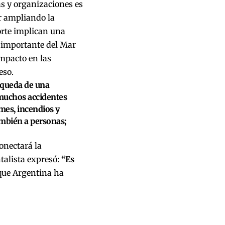
s y organizaciones es
r ampliando la
orte implican una
 importante del Mar
mpacto en las
eso.
squeda de una
 muchos accidentes
mes, incendios y
ambién a personas;
onectará la
talista expresó:
“Es
que Argentina ha