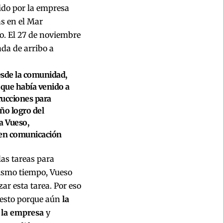
ido por la empresa
s en el Mar
o. El 27 de noviembre
da de arribo a
esde la comunidad,
 que había venido a
rucciones para
ño logro del
a Vueso,
 en comunicación
as tareas para
mismo tiempo, Vueso
ar esta tarea. Por eso
 esto porque aún
la
 la empresa
y