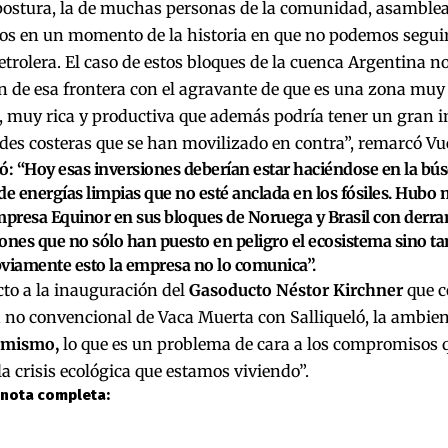
postura, la de muchas personas de la comunidad, asamblea
os en un momento de la historia en que no podemos segui
etrolera. El caso de estos bloques de la cuenca Argentina n
n de esa frontera con el agravante de que es una zona muy
, muy rica y productiva que además podría tener un gran i
es costeras que se han movilizado en contra”, remarcó Vu
ó: “Hoy esas inversiones deberían estar haciéndose en la bú
de energías limpias que no esté anclada en los fósiles. Hubo
mpresa Equinor en sus bloques de Noruega y Brasil con derra
iones
que no sólo han puesto en peligro el ecosistema sino t
viamente esto la empresa no lo comunica”.
to a la inauguración del
Gasoducto Néstor Kirchner
que c
no convencional de Vaca Muerta con Salliqueló, la ambien
 mismo,
lo que es un problema de cara a los compromisos 
a crisis ecológica que estamos viviendo”.
 nota completa: