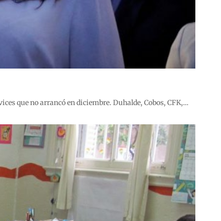
us vices que no arrancó en diciembre. Duhalde, Cobos, CFK,…