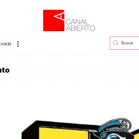
 VOCES
nto