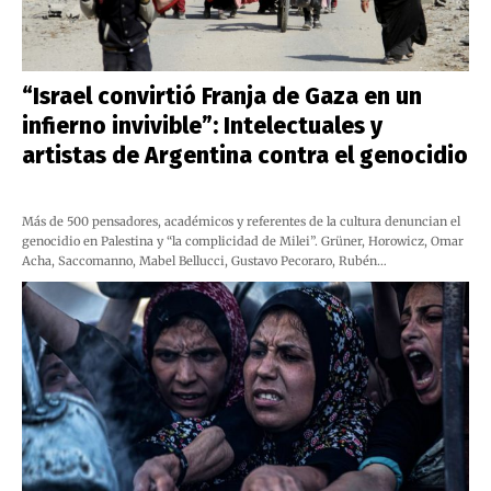
“Israel convirtió Franja de Gaza en un
infierno invivible”: Intelectuales y
artistas de Argentina contra el genocidio
Más de 500 pensadores, académicos y referentes de la cultura denuncian el
genocidio en Palestina y “la complicidad de Milei”. Grüner, Horowicz, Omar
Acha, Saccomanno, Mabel Bellucci, Gustavo Pecoraro, Rubén…