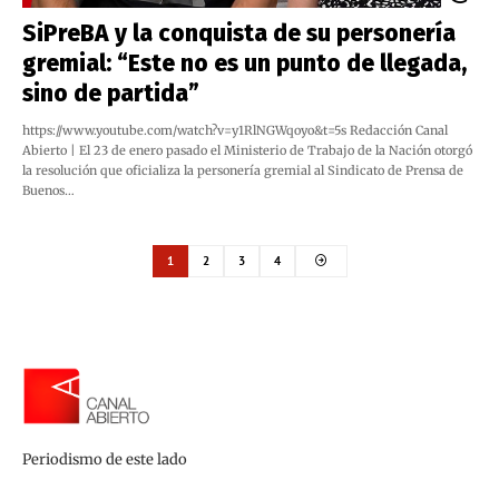
SiPreBA y la conquista de su personería
gremial: “Este no es un punto de llegada,
sino de partida”
https://www.youtube.com/watch?v=y1RlNGWqoyo&t=5s Redacción Canal
Abierto | El 23 de enero pasado el Ministerio de Trabajo de la Nación otorgó
la resolución que oficializa la personería gremial al Sindicato de Prensa de
Buenos…
1
2
3
4
Periodismo de este lado