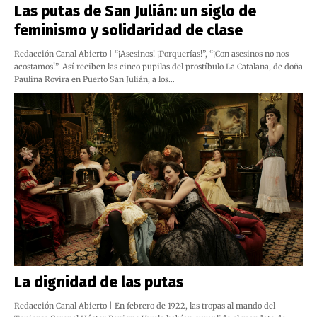
Las putas de San Julián: un siglo de
feminismo y solidaridad de clase
Redacción Canal Abierto | “¡Asesinos! ¡Porquerías!”, “¡Con asesinos no nos
acostamos!”. Así reciben las cinco pupilas del prostíbulo La Catalana, de doña
Paulina Rovira en Puerto San Julián, a los…
La dignidad de las putas
Redacción Canal Abierto | En febrero de 1922, las tropas al mando del