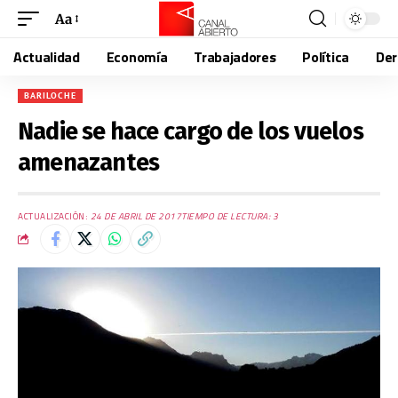
Aa
Actualidad
Economía
Trabajadores
Política
De
BARILOCHE
Nadie se hace cargo de los vuelos
amenazantes
ACTUALIZACIÓN:
24 DE ABRIL DE 2017
TIEMPO DE LECTURA: 3