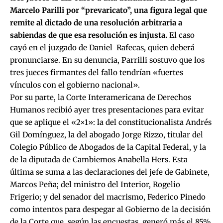
Marcelo Parilli por “prevaricato”
, una figura legal que
remite al dictado de una resolución arbitraria a
sabiendas de que esa resolución es injusta.
El caso
cayó en el juzgado de Daniel Rafecas, quien deberá
pronunciarse. En su denuncia, Parrilli sostuvo que los
tres jueces firmantes del fallo tendrían «fuertes
vínculos con el gobierno nacional».
Por su parte, la Corte Interamericana de Derechos
Humanos recibió ayer tres presentaciones para evitar
que se aplique el «2×1»: la del constitucionalista Andrés
Gil Domínguez, la del abogado Jorge Rizzo, titular del
Colegio Público de Abogados de la Capital Federal, y la
de la diputada de Cambiemos Anabella Hers. Esta
última se suma a las declaraciones del jefe de Gabinete,
Marcos Peña; del ministro del Interior, Rogelio
Frigerio; y del senador del macrismo, Federico Pinedo
como
intentos para despegar al Gobierno de la decisión
de la Corte
que, según las encuestas, generó más el 85%