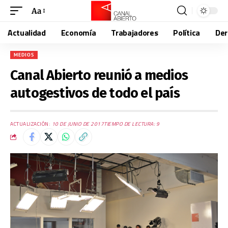
Aa
Actualidad
Economía
Trabajadores
Política
De
MEDIOS
Canal Abierto reunió a medios
autogestivos de todo el país
ACTUALIZACIÓN:
10 DE JUNIO DE 2017
TIEMPO DE LECTURA: 9