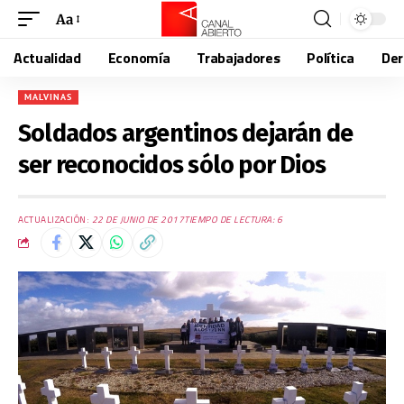
Aa
Actualidad
Economía
Trabajadores
Política
De
MALVINAS
Soldados argentinos dejarán de
ser reconocidos sólo por Dios
ACTUALIZACIÓN:
22 DE JUNIO DE 2017
TIEMPO DE LECTURA: 6