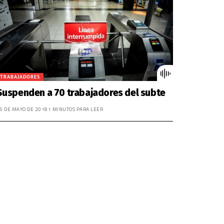
disminuir
el
volumen.
TRABAJADORES
Suspenden a 70 trabajadores del subte
5 DE MAYO DE 2018
1 MINUTOS PARA LEER