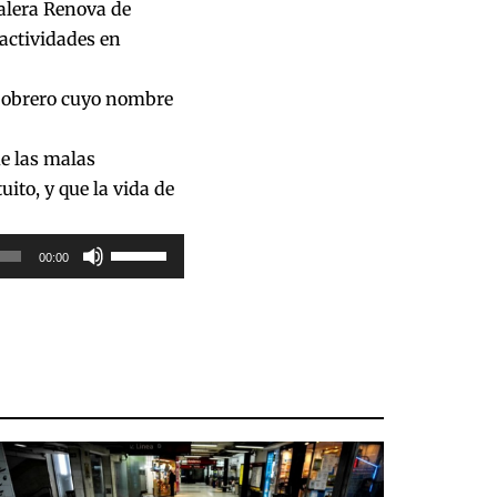
ealera Renova de
actividades en
n obrero cuyo nombre
ue las malas
ito, y que la vida de
Utiliza
00:00
las
teclas
de
flecha
arriba/abajo
para
aumentar
o