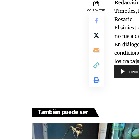
Redacción
Timbúes, l
COMPARTIR
Rosario.
El siniest
no fue a d
En diálogo
condicione
los trabaj
Reproduct
00:00
de
audio
También puede ser