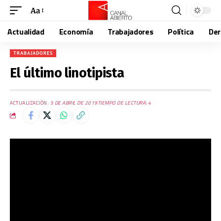
Aa
Actualidad
Economía
Trabajadores
Política
De
TRABAJADORES
El último linotipista
ACTUALIZACIÓN:
5 DE ABRIL DE 2019
TIEMPO DE LECTURA: 4