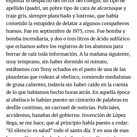
explotar el despacho del rector del colegio, un tipo de
apellido Quadri, un pobre tipo de cara de alcornoque y
traje gris, siempre planchado y lustroso, que había
cometido la estupidez de delatar a algunos compañeros
huesos. Fue en septiembre de 1975, creo. Fue bomba y
bomba incendiaria, y dos o tres litros de ácido sulfúrico
que echamos sobre los registros de los alumnos para
borrar de raíz toda información. A la mañana siguiente,
muy temprano, sin haber dormido ni minuto,
estábamos con Tony echados en el pasto de una de las
plazoletas que rodean al obelisco, comiendo medialunas
de grasa calientes, todavía sin haber caído en la cuenta
de lo que habíamos hecho horas atrás. En aquella época
al obelisco le habían puesto un cinturón de palabras en
desfile continuo, un carrusel de noticias. Policiales,
accidentes, hazañas del gobierno. Invención de López
Rega, se me hace, que al principio había puesto a rodar:
“El silencio es salud” todo el santo día. Y en una de esas