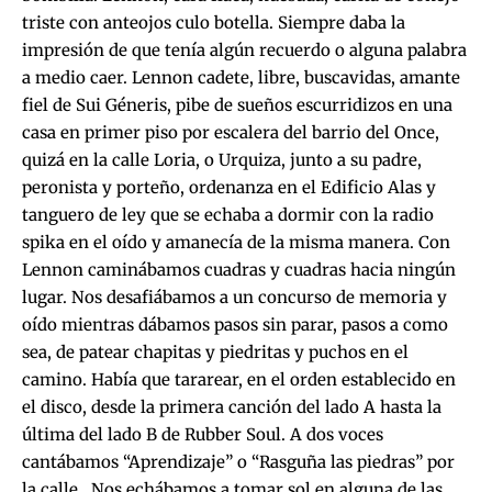
triste con anteojos culo botella. Siempre daba la
impresión de que tenía algún recuerdo o alguna palabra
a medio caer. Lennon cadete, libre, buscavidas, amante
fiel de Sui Géneris, pibe de sueños escurridizos en una
casa en primer piso por escalera del barrio del Once,
quizá en la calle Loria, o Urquiza, junto a su padre,
peronista y porteño, ordenanza en el Edificio Alas y
tanguero de ley que se echaba a dormir con la radio
spika en el oído y amanecía de la misma manera. Con
Lennon caminábamos cuadras y cuadras hacia ningún
lugar. Nos desafiábamos a un concurso de memoria y
oído mientras dábamos pasos sin parar, pasos a como
sea, de patear chapitas y piedritas y puchos en el
camino. Había que tararear, en el orden establecido en
el disco, desde la primera canción del lado A hasta la
última del lado B de Rubber Soul. A dos voces
cantábamos “Aprendizaje” o “Rasguña las piedras” por
la calle. Nos echábamos a tomar sol en alguna de las