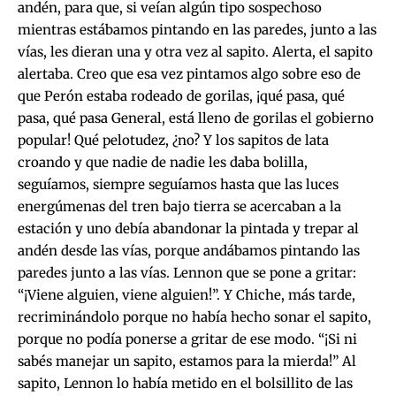
andén, para que, si veían algún tipo sospechoso
mientras estábamos pintando en las paredes, junto a las
vías, les dieran una y otra vez al sapito. Alerta, el sapito
alertaba. Creo que esa vez pintamos algo sobre eso de
que Perón estaba rodeado de gorilas, ¡qué pasa, qué
pasa, qué pasa General, está lleno de gorilas el gobierno
popular! Qué pelotudez, ¿no? Y los sapitos de lata
croando y que nadie de nadie les daba bolilla,
seguíamos, siempre seguíamos hasta que las luces
energúmenas del tren bajo tierra se acercaban a la
estación y uno debía abandonar la pintada y trepar al
andén desde las vías, porque andábamos pintando las
paredes junto a las vías. Lennon que se pone a gritar:
“¡Viene alguien, viene alguien!”. Y Chiche, más tarde,
recriminándolo porque no había hecho sonar el sapito,
porque no podía ponerse a gritar de ese modo. “¡Si ni
sabés manejar un sapito, estamos para la mierda!” Al
sapito, Lennon lo había metido en el bolsillito de las