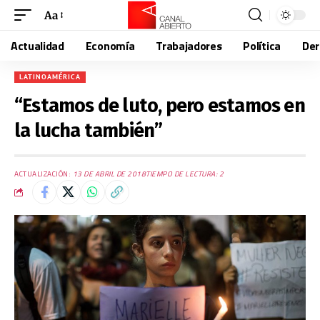
Aa
Actualidad
Economía
Trabajadores
Política
De
LATINOAMÉRICA
“Estamos de luto, pero estamos en
la lucha también”
ACTUALIZACIÓN:
13 DE ABRIL DE 2018
TIEMPO DE LECTURA: 2