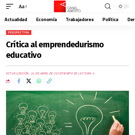
Aa
Actualidad
Economía
Trabajadores
Política
De
PERSPECTIVA
Crítica al emprendedurismo
educativo
ACTUALIZACIÓN:
24 DE ABRIL DE 2018
TIEMPO DE LECTURA: 4