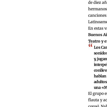
de diez añ
hermanos.
canciones 
Latinoamé
En estas 
Buenos Ai
Teatro y 
Los Can
sonido
y, juga
interpe
conllev
hablan 
adultos
una «M
El grupo e
flauta y a
coros), Na