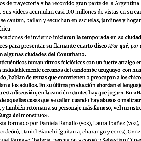
os de trayectoria y ha recorrido gran parte de la Argentina 
 Sus videos acumulan casi 100 millones de vistas en su
ca
se cantan, bailan y escuchan en escuelas, jardines y hoga
rica.
vacaciones de invierno
iniciaron la temporada en su ciudad
res para presentar su flamante cuarto disco
¿Por qué, por 
en algunas ciudades del Conurbano.
ticuénticos toman ritmos folclóricos con un fuerte arraigo en 
s indudablemente cercanos del candombe uruguayo, con huay
ndo, hablan de temas que entretienen o preocupan a los chic
lan a los adultos. En su última producción abordan el lenguaje
a esta discusión, en la canción «Juntes hay que jugar». En «H
de aquellas cosas que se callan cuando hay abusos o maltratr
, y también retoman a su personaje más famoso, «el monstru
urga del monstruo».
stá formado por Daniela Ranallo (voz), Laura Ibáñez (voz), 
cordeón), Daniel Bianchi (guitarra, charango y coros), Gon
huel Ramayo (batería, percusión y coros) y Sebastián Cúne