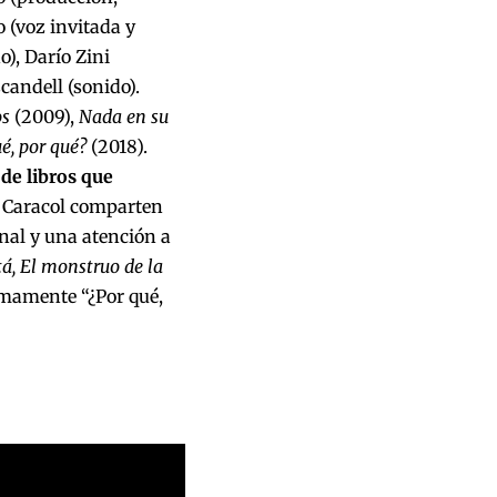
o (voz invitada y
), Darío Zini
candell (sonido).
os
(2009),
Nada en su
é, por qué?
(2018).
de libros que
a Caracol comparten
anal y una atención a
, El monstruo de la
ximamente “¿Por qué,