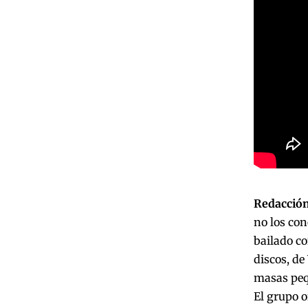
Redacción
no los co
bailado co
discos, de
masas peq
El grupo o