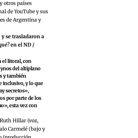
y otros países
nal de YouTube
y sus
res de Argentina y
 y se trasladaron a
qué?
en el ND /
el litoral, con
nos del altiplano
os y también
 inclusivo, y lo que
ay secretos»,
os por parte de los
o», esta vez con
Ruth Hillar (voz,
zalo Carmelé (bajo y
o (producción,