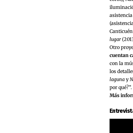
iluminació
asistencia
(asistenci
Canticuént
lugar
(2013
Otro proye
cuentan c
con la mús
los detall
laguna
y
N
por qué?”.
Más infor
Entrevis