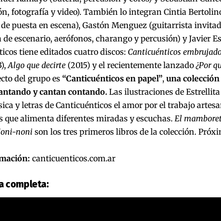
n, fotografía y video). También lo integran Cintia Bertolin
 de puesta en escena), Gastón Menguez (guitarrista invitado
a de escenario, aerófonos, charango y percusión) y Javier Es
icos tiene editados cuatro discos:
Canticuénticos embrujad
),
Algo que decirte
(2015) y el recientemente lanzado
¿Por qu
cto del grupo es
“Canticuénticos en papel”
,
una colección 
antando y cantan contando.
Las ilustraciones de Estrellit
ica y letras de Canticuénticos el amor por el trabajo artes
es que alimenta diferentes miradas y escuchas.
El mamboretá
oni-noni
son los tres primeros libros de la colección. Pró
mación:
canticuenticos.com.ar
ta completa: