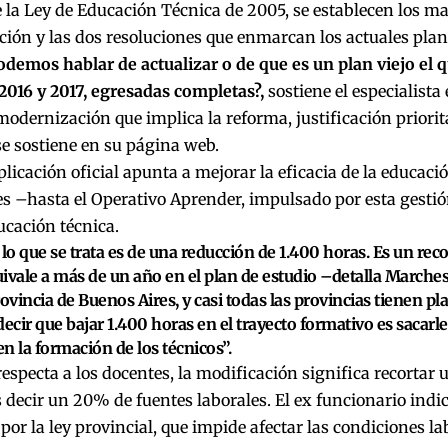
e la Ley de Educación Técnica de 2005, se establecen los m
ón y las dos resoluciones que enmarcan los actuales plane
demos hablar de actualizar o de que es un plan viejo el q
2016 y 2017, egresadas completas?,
sostiene el especialista 
odernización que implica la reforma, justificación priorit
e sostiene en su página web.
plicación oficial apunta a mejorar la eficacia de la educació
s –hasta el Operativo Aprender, impulsado por esta gestió
ucación técnica.
 lo que se trata es de una reducción de 1.400 horas. Es un rec
ivale a más de un año en el plan de estudio –detalla Marches
rovincia de Buenos Aires, y casi todas las provincias tienen pl
decir que bajar 1.400 horas en el trayecto formativo es sacarle
n la formación de los técnicos”.
respecta a los docentes, la modificación significa recortar
s decir un 20% de fuentes laborales. El ex funcionario indic
por la ley provincial, que impide afectar las condiciones la