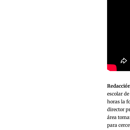
Redacción
escolar de
horas la f
director p
área toma
para cerce