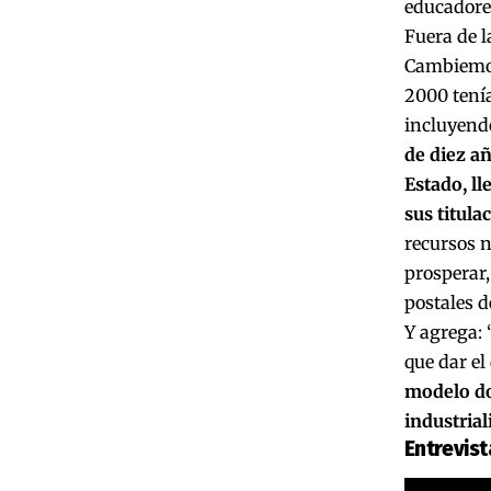
educadore
Fuera de l
Cambiemos 
2000 tenía
incluyendo
de diez añ
Estado, ll
sus titula
recursos n
prosperar,
postales d
Y agrega: 
que dar el
modelo do
industrial
Entrevis