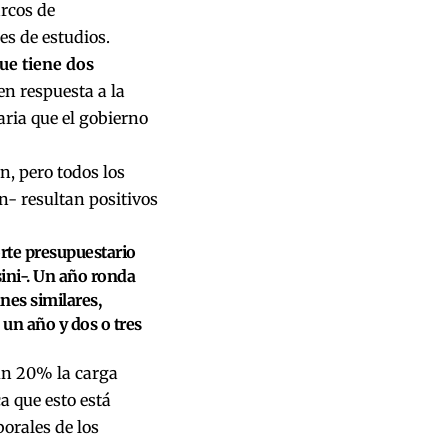
arcos de
s de estudios.
ue tiene dos
en respuesta a la
aria que el gobierno
n, pero todos los
n- resultan positivos
orte presupuestario
ini-. Un año ronda
anes similares,
 un año y dos o tres
 un 20% la carga
a que esto está
borales de los