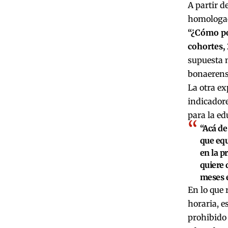
A partir d
homologaci
“¿Cómo po
cohortes, 
supuesta m
bonaerens
La otra ex
indicadore
para la ed
“Acá de
que equ
en la p
quiere 
meses e
En lo que 
horaria, e
prohibido 