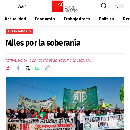
Aa
Actualidad
Economía
Trabajadores
Política
De
TRABAJADORES
Miles por la soberanía
ACTUALIZACIÓN:
2 DE AGOSTO DE 2018
TIEMPO DE LECTURA: 4